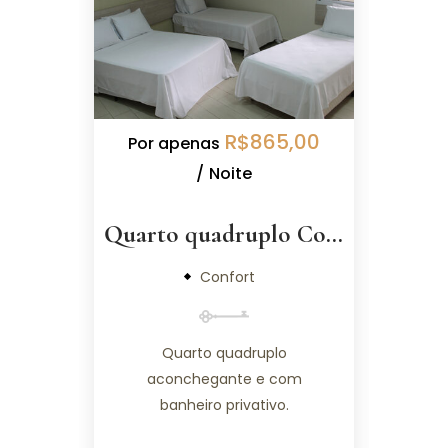
R$
865,00
Por apenas
Por
Noite
Quarto quadruplo Confort
Qua
Confort
Quarto quadruplo
aconchegante e com
a
banheiro privativo.